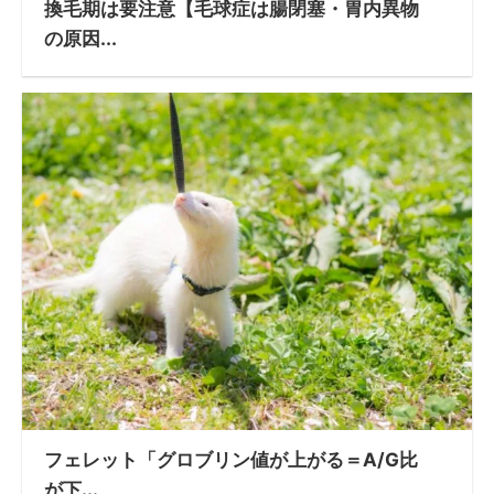
換毛期は要注意【毛球症は腸閉塞・胃内異物
の原因...
フェレット「グロブリン値が上がる＝A/G比
が下...