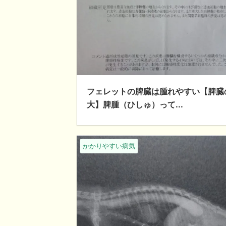
フェレットの脾臓は腫れやすい【脾臓
大】脾腫（ひしゅ）って...
かかりやすい病気