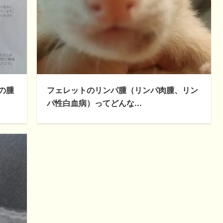
の腫
フェレットのリンパ腫（リンパ肉腫、リン
パ性白血病）ってどんな...