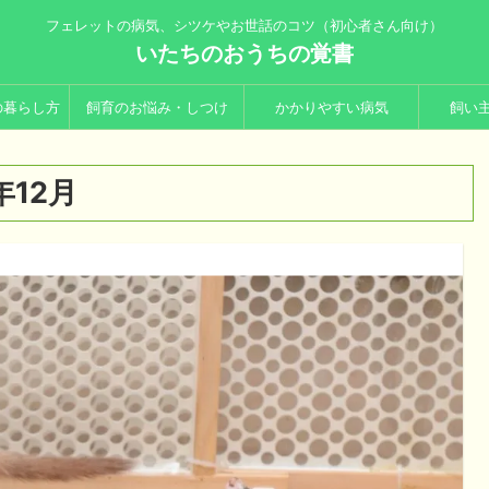
フェレットの病気、シツケやお世話のコツ（初心者さん向け）
いたちのおうちの覚書
の暮らし方
飼育のお悩み・しつけ
かかりやすい病気
飼い
年12月