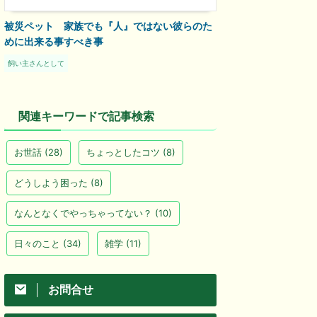
被災ペット 家族でも『人』ではない彼らのた
めに出来る事すべき事
飼い主さんとして
関連キーワードで記事検索
お世話
(28)
ちょっとしたコツ
(8)
どうしよう困った
(8)
なんとなくでやっちゃってない？
(10)
日々のこと
(34)
雑学
(11)
お問合せ