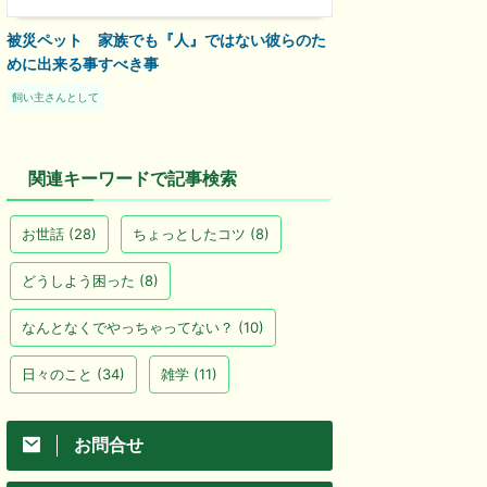
被災ペット 家族でも『人』ではない彼らのた
めに出来る事すべき事
飼い主さんとして
関連キーワードで記事検索
お世話
(28)
ちょっとしたコツ
(8)
どうしよう困った
(8)
なんとなくでやっちゃってない？
(10)
日々のこと
(34)
雑学
(11)
お問合せ