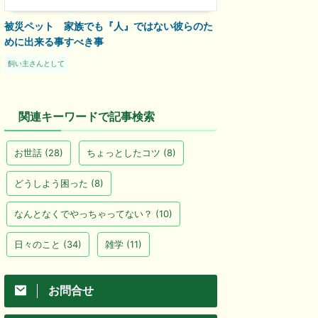
被災ペット 家族でも『人』ではない彼らのた
めに出来る事すべき事
飼い主さんとして
関連キーワードで記事検索
お世話
(28)
ちょっとしたコツ
(8)
どうしよう困った
(8)
なんとなくでやっちゃってない？
(10)
日々のこと
(34)
雑学
(11)
お問合せ